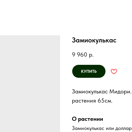
Замиокулькас
9 960
р.
КУПИТЬ
Замиокулькас Мидори.
растения 65см.
О растении
Замиокулькас или доллар